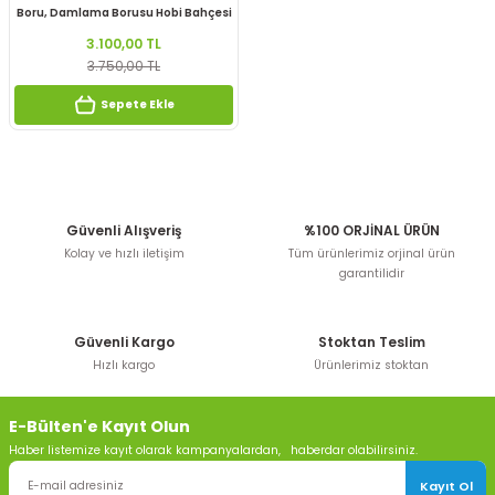
Boru, Damlama Borusu Hobi Bahçesi
Sulama Seti
3.100,00 TL
3.750,00 TL
Sepete Ekle
Güvenli Alışveriş
%100 ORJİNAL ÜRÜN
Kolay ve hızlı iletişim
Tüm ürünlerimiz orjinal ürün
garantilidir
Güvenli Kargo
Stoktan Teslim
Hızlı kargo
Ürünlerimiz stoktan
E-Bülten'e Kayıt Olun
Haber listemize kayıt olarak kampanyalardan, haberdar olabilirsiniz.
Kayıt Ol