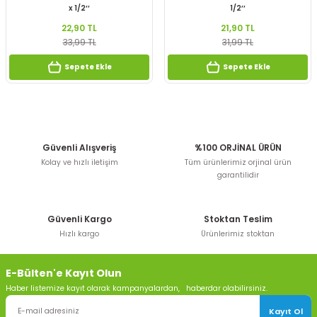
x 1/2’’
1/2’’
22,90 TL
21,90 TL
33,99 TL
31,99 TL
Sepete Ekle
Sepete Ekle
Güvenli Alışveriş
%100 ORJİNAL ÜRÜN
Kolay ve hızlı iletişim
Tüm ürünlerimiz orjinal ürün
garantilidir
Güvenli Kargo
Stoktan Teslim
Hızlı kargo
Ürünlerimiz stoktan
E-Bülten'e Kayıt Olun
Haber listemize kayıt olarak kampanyalardan, haberdar olabilirsiniz.
Kayıt Ol