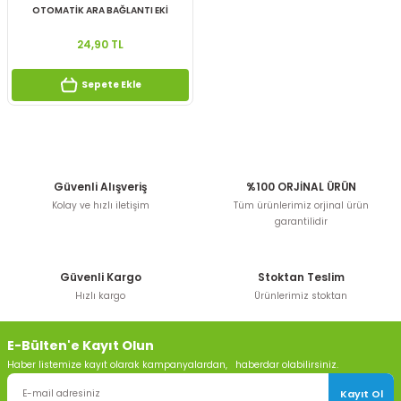
OTOMATİK ARA BAĞLANTI EKİ
24,90 TL
Sepete Ekle
Güvenli Alışveriş
%100 ORJİNAL ÜRÜN
Kolay ve hızlı iletişim
Tüm ürünlerimiz orjinal ürün
garantilidir
Güvenli Kargo
Stoktan Teslim
Hızlı kargo
Ürünlerimiz stoktan
E-Bülten'e Kayıt Olun
Haber listemize kayıt olarak kampanyalardan, haberdar olabilirsiniz.
Kayıt Ol