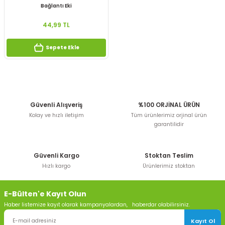
Bağlantı Eki
44,99 TL
Sepete Ekle
Güvenli Alışveriş
%100 ORJİNAL ÜRÜN
Kolay ve hızlı iletişim
Tüm ürünlerimiz orjinal ürün
garantilidir
Güvenli Kargo
Stoktan Teslim
Hızlı kargo
Ürünlerimiz stoktan
E-Bülten'e Kayıt Olun
Haber listemize kayıt olarak kampanyalardan, haberdar olabilirsiniz.
Kayıt Ol