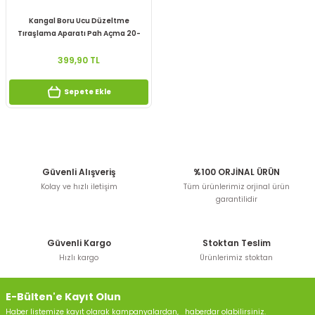
Kangal Boru Ucu Düzeltme
Tıraşlama Aparatı Pah Açma 20-
63mm
399,90 TL
Sepete Ekle
Güvenli Alışveriş
%100 ORJİNAL ÜRÜN
Kolay ve hızlı iletişim
Tüm ürünlerimiz orjinal ürün
garantilidir
Güvenli Kargo
Stoktan Teslim
Hızlı kargo
Ürünlerimiz stoktan
E-Bülten'e Kayıt Olun
Haber listemize kayıt olarak kampanyalardan, haberdar olabilirsiniz.