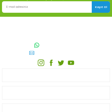
Kayıt Ol
TOPTAN SULAMA Depo Adresi: ÖRENCİK MAH. 3818. CADDE NO:41
GÖLBAŞI / ANKARA
0542 511 83 29
WhatsApp:
E-posta:
toptansulama@gmail.com
KATEGORİLER
ONLİNE ALIŞVERİŞ
MÜŞTERİ HİZMETLERİ