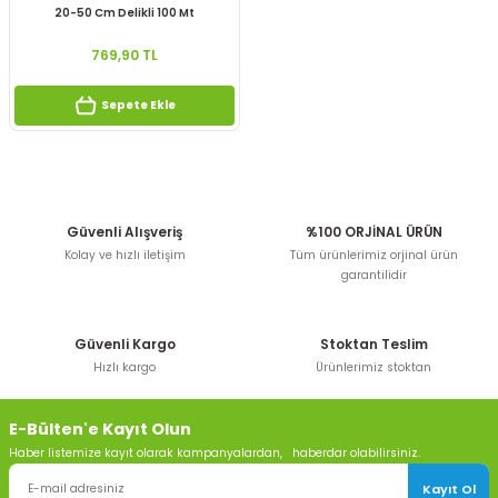
20-50 Cm Delikli 100 Mt
769,90 TL
Sepete Ekle
Güvenli Alışveriş
%100 ORJİNAL ÜRÜN
Kolay ve hızlı iletişim
Tüm ürünlerimiz orjinal ürün
garantilidir
Güvenli Kargo
Stoktan Teslim
Hızlı kargo
Ürünlerimiz stoktan
E-Bülten'e Kayıt Olun
Haber listemize kayıt olarak kampanyalardan, haberdar olabilirsiniz.
Kayıt Ol