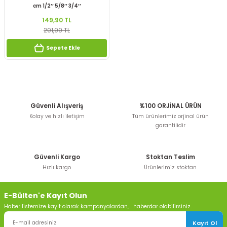
cm 1/2’’ 5/8’’ 3/4’’
149,90 TL
201,99 TL
Sepete Ekle
Güvenli Alışveriş
%100 ORJİNAL ÜRÜN
Kolay ve hızlı iletişim
Tüm ürünlerimiz orjinal ürün
garantilidir
Güvenli Kargo
Stoktan Teslim
Hızlı kargo
Ürünlerimiz stoktan
E-Bülten'e Kayıt Olun
Haber listemize kayıt olarak kampanyalardan, haberdar olabilirsiniz.
Kayıt Ol