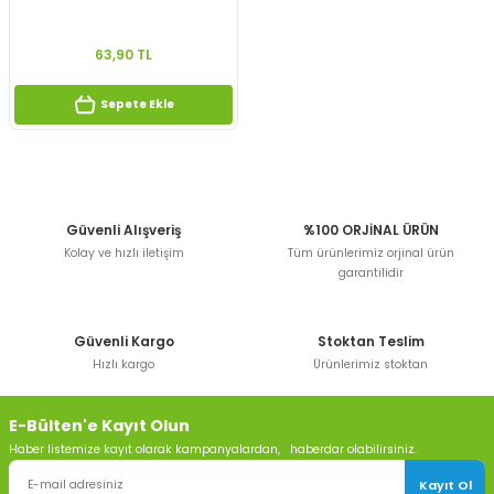
63,90 TL
Sepete Ekle
Güvenli Alışveriş
%100 ORJİNAL ÜRÜN
Kolay ve hızlı iletişim
Tüm ürünlerimiz orjinal ürün
garantilidir
Güvenli Kargo
Stoktan Teslim
Hızlı kargo
Ürünlerimiz stoktan
E-Bülten'e Kayıt Olun
Haber listemize kayıt olarak kampanyalardan, haberdar olabilirsiniz.
Kayıt Ol