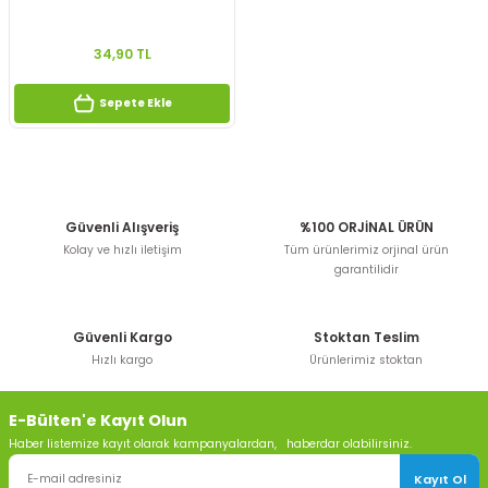
34,90 TL
Sepete Ekle
Güvenli Alışveriş
%100 ORJİNAL ÜRÜN
Kolay ve hızlı iletişim
Tüm ürünlerimiz orjinal ürün
garantilidir
Güvenli Kargo
Stoktan Teslim
Hızlı kargo
Ürünlerimiz stoktan
E-Bülten'e Kayıt Olun
Haber listemize kayıt olarak kampanyalardan, haberdar olabilirsiniz.
Kayıt Ol