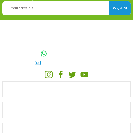
Kayıt Ol
TOPTAN SULAMA Depo Adresi: ÖRENCİK MAH. 3818. CADDE NO:41
GÖLBAŞI / ANKARA
0542 511 83 29
WhatsApp:
E-posta:
toptansulama@gmail.com
KATEGORİLER
ONLİNE ALIŞVERİŞ
MÜŞTERİ HİZMETLERİ