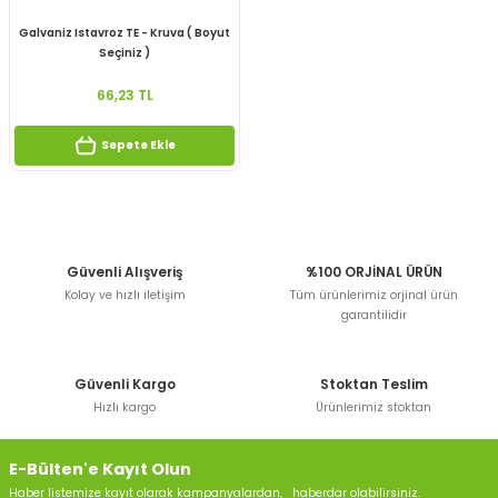
Aksesuar
Galvaniz Istavroz TE - Kruva ( Boyut
Seçiniz )
66,23 TL
Sepete Ekle
Güvenli Alışveriş
%100 ORJİNAL ÜRÜN
Kolay ve hızlı iletişim
Tüm ürünlerimiz orjinal ürün
garantilidir
Güvenli Kargo
Stoktan Teslim
Hızlı kargo
Ürünlerimiz stoktan
E-Bülten'e Kayıt Olun
Haber listemize kayıt olarak kampanyalardan, haberdar olabilirsiniz.