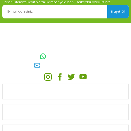
Haber listemize kayıt olarak kampanyalardan, haberdar olabilirsiniz.
Kayıt Ol
TOPTAN SULAMA Depo Adresi: ÖRENCİK MAH. 3818. CADDE NO:41
GÖLBAŞI / ANKARA
0542 511 83 29
WhatsApp:
E-posta:
toptansulama@gmail.com
KATEGORİLER
ONLİNE ALIŞVERİŞ