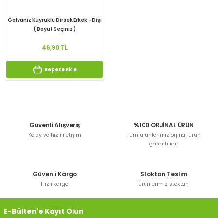
Galvaniz Kuyruklu Dirsek Erkek - Dişi
( Boyut Seçiniz )
46,90 TL
Sepete Ekle
Güvenli Alışveriş
%100 ORJİNAL ÜRÜN
Kolay ve hızlı iletişim
Tüm ürünlerimiz orjinal ürün
garantilidir
Güvenli Kargo
Stoktan Teslim
Hızlı kargo
Ürünlerimiz stoktan
E-Bülten'e Kayıt Olun