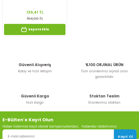
139,41 TL
154,90 TL
Sepete Ekle
Güvenli Alışveriş
%100 ORJİNAL ÜRÜN
Kolay ve hızlı iletişim
Tüm ürünlerimiz orjinal ürün
garantilidir
Güvenli Kargo
Stoktan Teslim
Hızlı kargo
Ürünlerimiz stoktan
E-Bülten'e Kayıt Olun
Haber listemize kayıt olarak kampanyalardan, haberdar olabilirsiniz.
Kayıt Ol