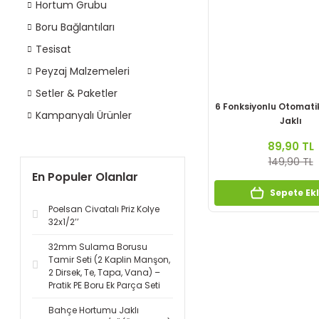
Hortum Grubu
Boru Bağlantıları
Tesisat
Peyzaj Malzemeleri
Setler & Paketler
6 Fonksiyonlu Otomat
Kampanyalı Ürünler
Jaklı
89,90 TL
149,90 TL
En Populer Olanlar
Sepete Ek
Poelsan Civatalı Priz Kolye
32x1/2’’
32mm Sulama Borusu
Tamir Seti (2 Kaplin Manşon,
2 Dirsek, Te, Tapa, Vana) –
Pratik PE Boru Ek Parça Seti
Bahçe Hortumu Jaklı