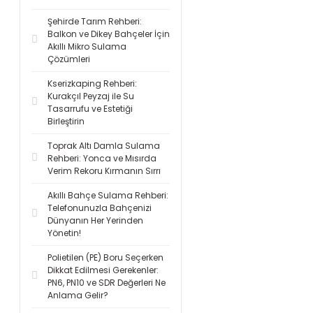
Şehirde Tarım Rehberi:
Balkon ve Dikey Bahçeler İçin
Akıllı Mikro Sulama
Çözümleri
Kserizkaping Rehberi:
Kurakçıl Peyzaj ile Su
Tasarrufu ve Estetiği
Birleştirin
Toprak Altı Damla Sulama
Rehberi: Yonca ve Mısırda
Verim Rekoru Kırmanın Sırrı
Akıllı Bahçe Sulama Rehberi:
Telefonunuzla Bahçenizi
Dünyanın Her Yerinden
Yönetin!
Polietilen (PE) Boru Seçerken
Dikkat Edilmesi Gerekenler:
PN6, PN10 ve SDR Değerleri Ne
Anlama Gelir?