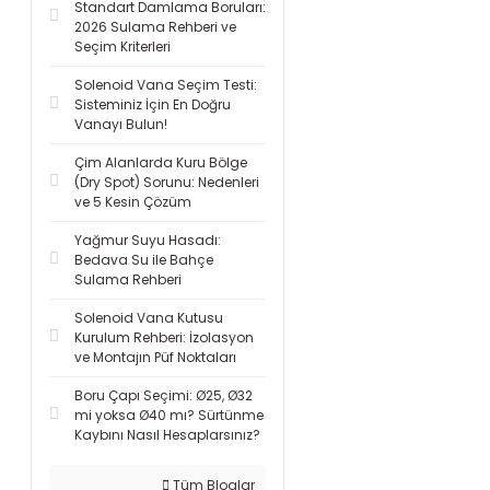
Standart Damlama Boruları:
2026 Sulama Rehberi ve
Seçim Kriterleri
Solenoid Vana Seçim Testi:
Sisteminiz İçin En Doğru
Vanayı Bulun!
Çim Alanlarda Kuru Bölge
(Dry Spot) Sorunu: Nedenleri
ve 5 Kesin Çözüm
Yağmur Suyu Hasadı:
Bedava Su ile Bahçe
Sulama Rehberi
Solenoid Vana Kutusu
Kurulum Rehberi: İzolasyon
ve Montajın Püf Noktaları
Boru Çapı Seçimi: Ø25, Ø32
mi yoksa Ø40 mı? Sürtünme
Kaybını Nasıl Hesaplarsınız?
Tüm Bloglar