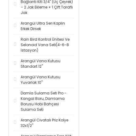
Bağlantı Kiti 3/4'' (Üç Çeyrek)
– 2 Jak Ekleme + 1 Çift Taraflı
Jak
Arangül Ultra Seri Kaplin
Erkek Dirsek
Rain Bird Kontrol Ünitesi Ve
Selonoid Vana Seti(4-6-8
İstasyon)
Arangül Vana Kutusu
Standart 12''
Arangül Vana Kutusu
Yuvarlak 10''
Damla Sulama Seti Pro -
Kangal Boru, Damlama
Borusu Hobi Bahçesi
Sulama Seti
Arangül Civatalı Priz Kolye
32x1/2''