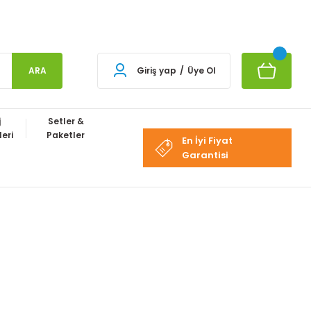
ARA
Giriş yap
/
Üye Ol
j
Setler &
eri
Paketler
En İyi Fiyat
Garantisi