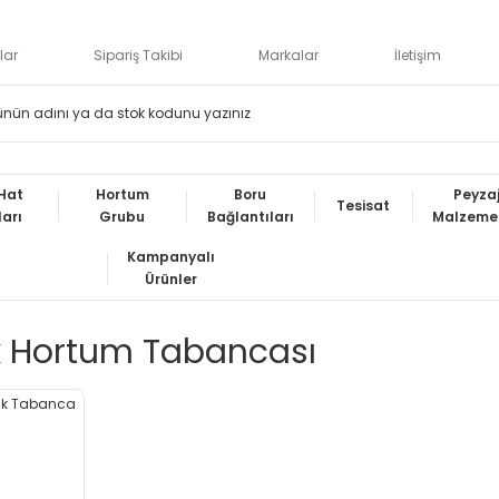
lar
Sipariş Takibi
Markalar
İletişim
Hat
Hortum
Boru
Peyza
Tesisat
ları
Grubu
Bağlantıları
Malzemel
Kampanyalı
Ürünler
 Hortum Tabancası