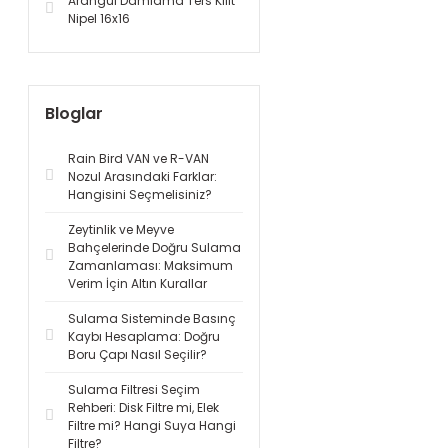
Arangül Damlama Ters Kilit
Nipel 16x16
Bloglar
Rain Bird VAN ve R-VAN
Nozul Arasındaki Farklar:
Hangisini Seçmelisiniz?
Zeytinlik ve Meyve
Bahçelerinde Doğru Sulama
Zamanlaması: Maksimum
Verim İçin Altın Kurallar
Sulama Sisteminde Basınç
Kaybı Hesaplama: Doğru
Boru Çapı Nasıl Seçilir?
Sulama Filtresi Seçim
Rehberi: Disk Filtre mi, Elek
Filtre mi? Hangi Suya Hangi
Filtre?