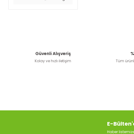
Güvenli Alışveriş
%
Kolay ve hızlı iletişim
Tüm ürünle
E-Bülten'
Haber listemi