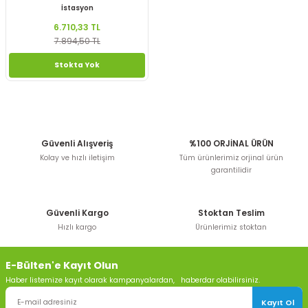
İstasyon
6.710,33 TL
7.894,50 TL
Stokta Yok
Güvenli Alışveriş
%100 ORJİNAL ÜRÜN
Kolay ve hızlı iletişim
Tüm ürünlerimiz orjinal ürün
garantilidir
Güvenli Kargo
Stoktan Teslim
Hızlı kargo
Ürünlerimiz stoktan
E-Bülten'e Kayıt Olun
Haber listemize kayıt olarak kampanyalardan, haberdar olabilirsiniz.
Kayıt Ol