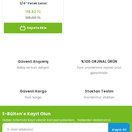
3/4'' Petek Serisi
115,52 TL
135,90 TL
Sepete Ekle
Güvenli Alışveriş
%100 ORJİNAL ÜRÜN
Kolay ve hızlı iletişim
Tüm ürünlerimiz orjinal ürün
garantilidir
Güvenli Kargo
Stoktan Teslim
Hızlı kargo
Ürünlerimiz stoktan
E-Bülten'e Kayıt Olun
Haber listemize kayıt olarak kampanyalardan, haberdar olabilirsiniz.
Kayıt Ol