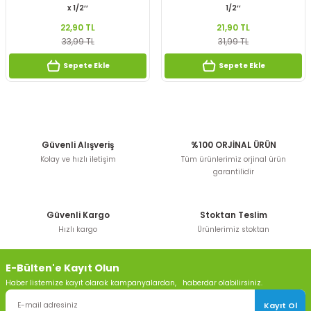
x 1/2’’
1/2’’
22,90 TL
21,90 TL
33,99 TL
31,99 TL
Sepete Ekle
Sepete Ekle
Güvenli Alışveriş
%100 ORJİNAL ÜRÜN
Kolay ve hızlı iletişim
Tüm ürünlerimiz orjinal ürün
garantilidir
Güvenli Kargo
Stoktan Teslim
Hızlı kargo
Ürünlerimiz stoktan
E-Bülten'e Kayıt Olun
Haber listemize kayıt olarak kampanyalardan, haberdar olabilirsiniz.
Kayıt Ol