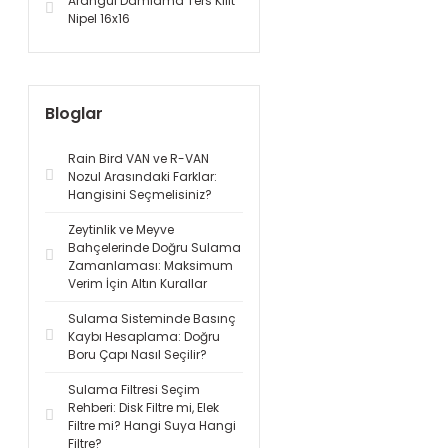
Arangül Damlama Ters Kilit
Nipel 16x16
Bloglar
Rain Bird VAN ve R-VAN
Nozul Arasındaki Farklar:
Hangisini Seçmelisiniz?
Zeytinlik ve Meyve
Bahçelerinde Doğru Sulama
Zamanlaması: Maksimum
Verim İçin Altın Kurallar
Sulama Sisteminde Basınç
Kaybı Hesaplama: Doğru
Boru Çapı Nasıl Seçilir?
Sulama Filtresi Seçim
Rehberi: Disk Filtre mi, Elek
Filtre mi? Hangi Suya Hangi
Filtre?