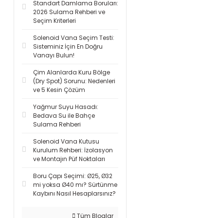
Standart Damlama Boruları:
2026 Sulama Rehberi ve
Seçim Kriterleri
Solenoid Vana Seçim Testi:
Sisteminiz İçin En Doğru
Vanayı Bulun!
Çim Alanlarda Kuru Bölge
(Dry Spot) Sorunu: Nedenleri
ve 5 Kesin Çözüm
Yağmur Suyu Hasadı:
Bedava Su ile Bahçe
Sulama Rehberi
Solenoid Vana Kutusu
Kurulum Rehberi: İzolasyon
ve Montajın Püf Noktaları
Boru Çapı Seçimi: Ø25, Ø32
mi yoksa Ø40 mı? Sürtünme
Kaybını Nasıl Hesaplarsınız?
Tüm Bloglar