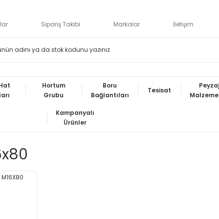
lar
Sipariş Takibi
Markalar
İletişim
Hat
Hortum
Boru
Peyza
Tesisat
ları
Grubu
Bağlantıları
Malzemel
Kampanyalı
Ürünler
6x80