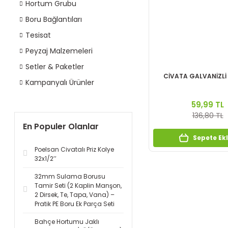
Hortum Grubu
Boru Bağlantıları
Tesisat
Peyzaj Malzemeleri
Setler & Paketler
CİVATA GALVANİZLİ
Kampanyalı Ürünler
59,99 TL
136,80 TL
En Populer Olanlar
Sepete Ek
Poelsan Civatalı Priz Kolye
32x1/2’’
32mm Sulama Borusu
Tamir Seti (2 Kaplin Manşon,
2 Dirsek, Te, Tapa, Vana) –
Pratik PE Boru Ek Parça Seti
Bahçe Hortumu Jaklı