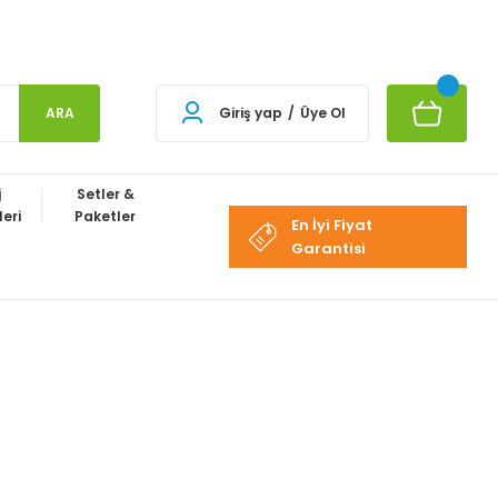
ARA
Giriş yap
/
Üye Ol
j
Setler &
eri
Paketler
En İyi Fiyat
Garantisi