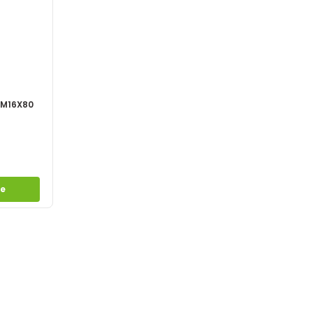
 M16X80
le