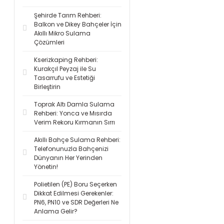
Şehirde Tarım Rehberi:
Balkon ve Dikey Bahçeler İçin
Akıllı Mikro Sulama
Çözümleri
Kserizkaping Rehberi:
Kurakçıl Peyzaj ile Su
Tasarrufu ve Estetiği
Birleştirin
Toprak Altı Damla Sulama
Rehberi: Yonca ve Mısırda
Verim Rekoru Kırmanın Sırrı
Akıllı Bahçe Sulama Rehberi:
Telefonunuzla Bahçenizi
Dünyanın Her Yerinden
Yönetin!
Polietilen (PE) Boru Seçerken
Dikkat Edilmesi Gerekenler:
PN6, PN10 ve SDR Değerleri Ne
Anlama Gelir?