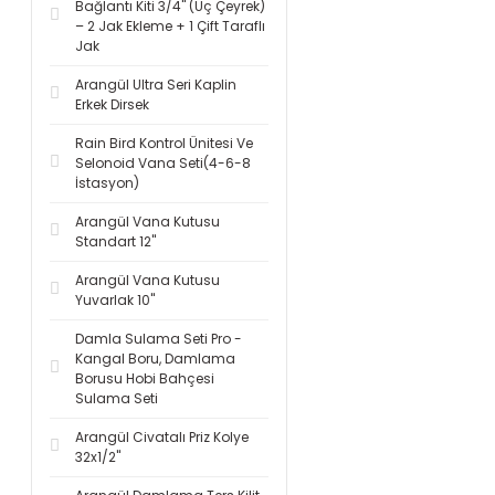
Bağlantı Kiti 3/4'' (Üç Çeyrek)
– 2 Jak Ekleme + 1 Çift Taraflı
Jak
Arangül Ultra Seri Kaplin
Erkek Dirsek
Rain Bird Kontrol Ünitesi Ve
Selonoid Vana Seti(4-6-8
İstasyon)
Arangül Vana Kutusu
Standart 12''
Arangül Vana Kutusu
Yuvarlak 10''
Damla Sulama Seti Pro -
Kangal Boru, Damlama
Borusu Hobi Bahçesi
Sulama Seti
Arangül Civatalı Priz Kolye
32x1/2''