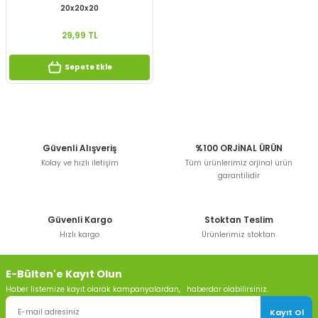
20x20x20
29,99 TL
Sepete Ekle
Güvenli Alışveriş
%100 ORJİNAL ÜRÜN
Kolay ve hızlı iletişim
Tüm ürünlerimiz orjinal ürün
garantilidir
Güvenli Kargo
Stoktan Teslim
Hızlı kargo
Ürünlerimiz stoktan
E-Bülten'e Kayıt Olun
Haber listemize kayıt olarak kampanyalardan, haberdar olabilirsiniz.
Kayıt Ol