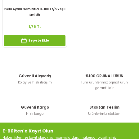
Debi Ayarlı Damlatıcı 0-100 Lt/h Yeşil
Emitör
1,75 TL
Sepete Ekle
Güvenli Alışveriş
%100 ORJİNAL ÜRÜN
Kolay ve hızlı iletişim
Tüm ürünlerimiz orjinal ürün
garantilidir
Güvenli Kargo
Stoktan Teslim
Hızlı kargo
Ürünlerimiz stoktan
E-Bülten'e Kayıt Olun
Haber listemize kayıt olarak kampanyalardan, haberdar olabilirsiniz.