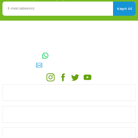
Kayıt Ol
TOPTAN SULAMA Depo Adresi: ÖRENCİK MAH. 3818. CADDE NO:41
GÖLBAŞI / ANKARA
0542 511 83 29
WhatsApp:
E-posta:
toptansulama@gmail.com
KATEGORİLER
ONLİNE ALIŞVERİŞ
MÜŞTERİ HİZMETLERİ