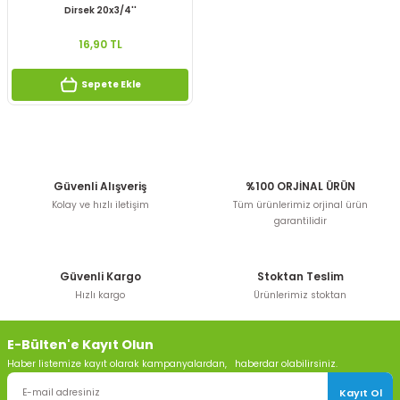
Dirsek 20x3/4''
16,90 TL
Sepete Ekle
Güvenli Alışveriş
%100 ORJİNAL ÜRÜN
Kolay ve hızlı iletişim
Tüm ürünlerimiz orjinal ürün
garantilidir
Güvenli Kargo
Stoktan Teslim
Hızlı kargo
Ürünlerimiz stoktan
E-Bülten'e Kayıt Olun
Haber listemize kayıt olarak kampanyalardan, haberdar olabilirsiniz.
Kayıt Ol