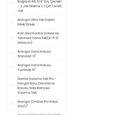
Bağlantı Kiti 3/4'' (Üç Çeyrek)
– 2 Jak Ekleme + 1 Çift Taraflı
Jak
Arangül Ultra Seri Kaplin
Erkek Dirsek
Rain Bird Kontrol Ünitesi Ve
Selonoid Vana Seti(4-6-8
İstasyon)
Arangül Vana Kutusu
Standart 12''
Arangül Vana Kutusu
Yuvarlak 10''
Damla Sulama Seti Pro -
Kangal Boru, Damlama
Borusu Hobi Bahçesi
Sulama Seti
Arangül Civatalı Priz Kolye
32x1/2''