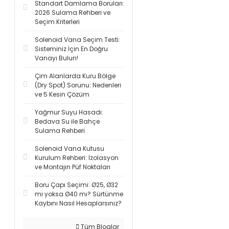
Standart Damlama Boruları:
2026 Sulama Rehberi ve
Seçim Kriterleri
Solenoid Vana Seçim Testi:
Sisteminiz İçin En Doğru
Vanayı Bulun!
Çim Alanlarda Kuru Bölge
(Dry Spot) Sorunu: Nedenleri
ve 5 Kesin Çözüm
Yağmur Suyu Hasadı:
Bedava Su ile Bahçe
Sulama Rehberi
Solenoid Vana Kutusu
Kurulum Rehberi: İzolasyon
ve Montajın Püf Noktaları
Boru Çapı Seçimi: Ø25, Ø32
mi yoksa Ø40 mı? Sürtünme
Kaybını Nasıl Hesaplarsınız?
Tüm Bloglar