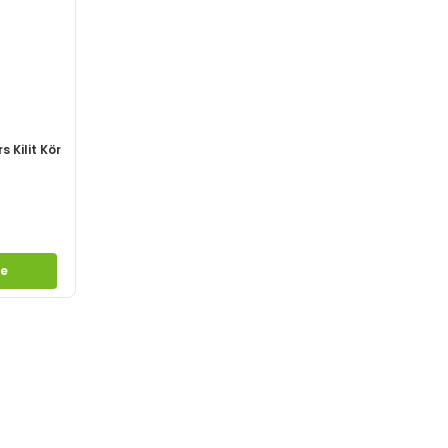
 Kilit Kör
le