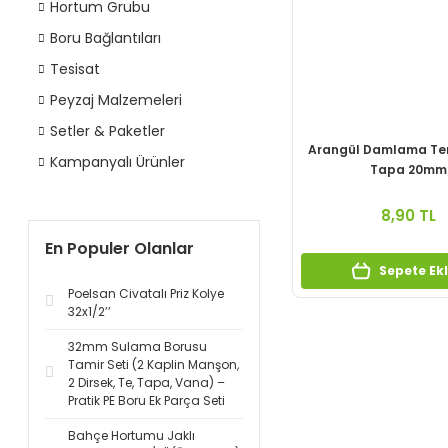
Hortum Grubu
Boru Bağlantıları
Tesisat
Peyzaj Malzemeleri
Setler & Paketler
Arangül Damlama Ters
Kampanyalı Ürünler
Tapa 20mm
8,90 TL
En Populer Olanlar
Sepete Ek
Poelsan Civatalı Priz Kolye
32x1/2’’
32mm Sulama Borusu
Tamir Seti (2 Kaplin Manşon,
2 Dirsek, Te, Tapa, Vana) –
Pratik PE Boru Ek Parça Seti
Bahçe Hortumu Jaklı