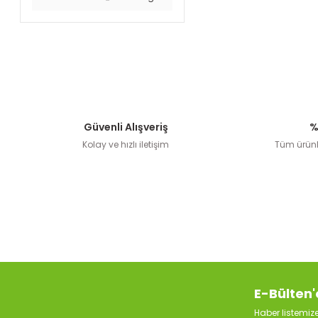
Güvenli Alışveriş
%
Kolay ve hızlı iletişim
Tüm ürünle
E-Bülten'
Haber listemi