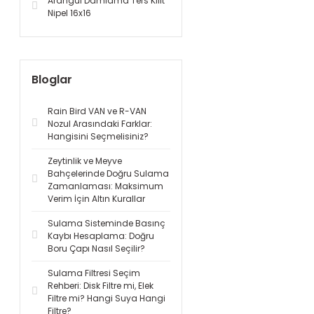
Arangül Damlama Ters Kilit
Nipel 16x16
Bloglar
Rain Bird VAN ve R-VAN
Nozul Arasındaki Farklar:
Hangisini Seçmelisiniz?
Zeytinlik ve Meyve
Bahçelerinde Doğru Sulama
Zamanlaması: Maksimum
Verim İçin Altın Kurallar
Sulama Sisteminde Basınç
Kaybı Hesaplama: Doğru
Boru Çapı Nasıl Seçilir?
Sulama Filtresi Seçim
Rehberi: Disk Filtre mi, Elek
Filtre mi? Hangi Suya Hangi
Filtre?