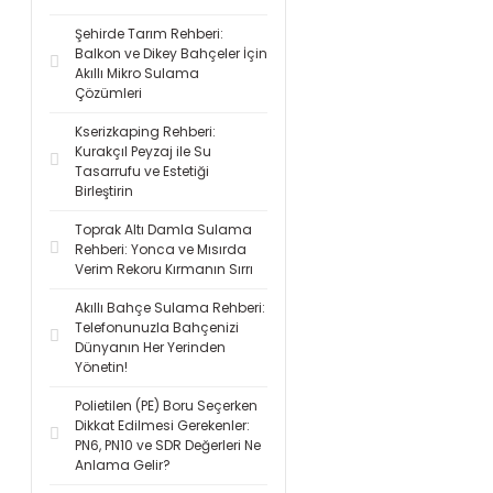
Şehirde Tarım Rehberi:
Balkon ve Dikey Bahçeler İçin
Akıllı Mikro Sulama
Çözümleri
Kserizkaping Rehberi:
Kurakçıl Peyzaj ile Su
Tasarrufu ve Estetiği
Birleştirin
Toprak Altı Damla Sulama
Rehberi: Yonca ve Mısırda
Verim Rekoru Kırmanın Sırrı
Akıllı Bahçe Sulama Rehberi:
Telefonunuzla Bahçenizi
Dünyanın Her Yerinden
Yönetin!
Polietilen (PE) Boru Seçerken
Dikkat Edilmesi Gerekenler:
PN6, PN10 ve SDR Değerleri Ne
Anlama Gelir?