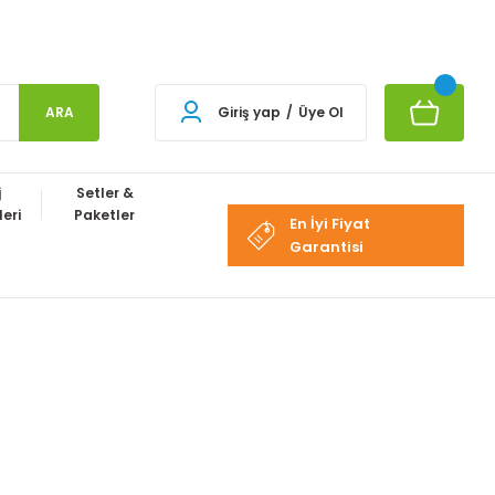
ARA
Giriş yap
/
Üye Ol
j
Setler &
eri
Paketler
En İyi Fiyat
Garantisi