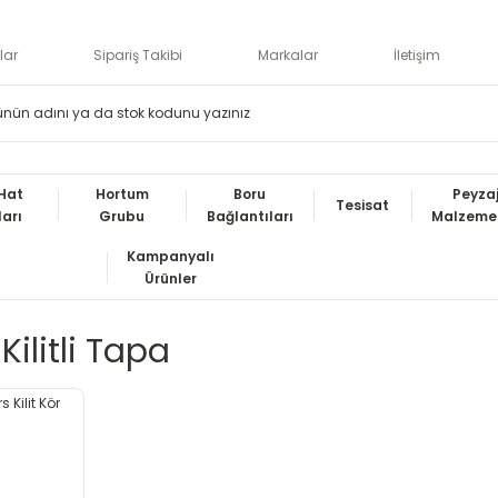
lar
Sipariş Takibi
Markalar
İletişim
Hat
Hortum
Boru
Peyza
Tesisat
ları
Grubu
Bağlantıları
Malzemel
Kampanyalı
Ürünler
litli Tapa