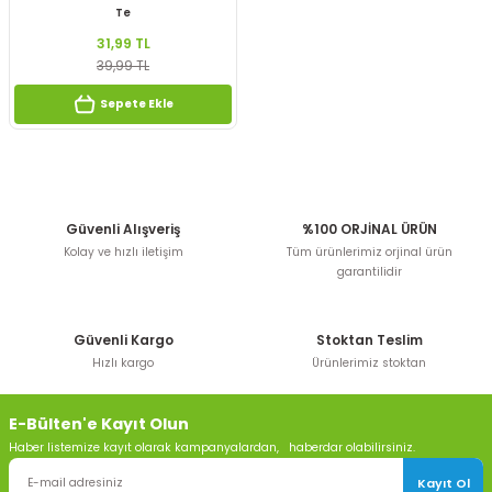
Te
31,99 TL
39,99 TL
Sepete Ekle
Güvenli Alışveriş
%100 ORJİNAL ÜRÜN
Kolay ve hızlı iletişim
Tüm ürünlerimiz orjinal ürün
garantilidir
Güvenli Kargo
Stoktan Teslim
Hızlı kargo
Ürünlerimiz stoktan
E-Bülten'e Kayıt Olun
Haber listemize kayıt olarak kampanyalardan, haberdar olabilirsiniz.
Kayıt Ol