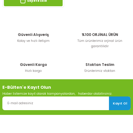
Sepete Ekle
Güvenli Alışveriş
%100 ORJİNAL ÜRÜN
Kolay ve hızlı iletişim
Tüm ürünlerimiz orjinal ürün
garantilidir
Güvenli Kargo
Stoktan Teslim
Hızlı kargo
Ürünlerimiz stoktan
E-Bülten'e Kayıt Olun
Haber listemize kayıt olarak kampanyalardan, haberdar olabilirsiniz.
Kayıt Ol