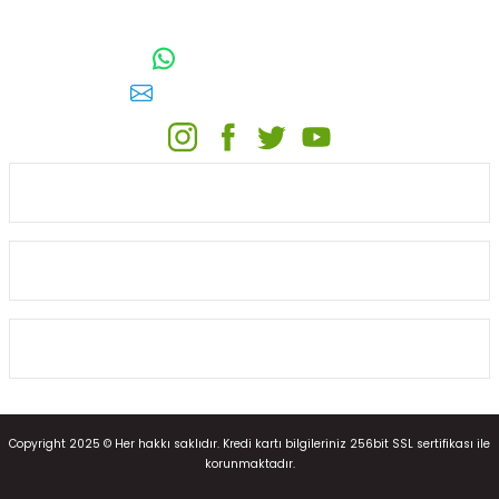
TOPTAN SULAMA Depo Adresi: ÖRENCİK MAH. 3818. CADDE NO:41
GÖLBAŞI / ANKARA
0542 511 83 29
WhatsApp:
E-posta:
toptansulama@gmail.com
KATEGORİLER
ONLİNE ALIŞVERİŞ
MÜŞTERİ HİZMETLERİ
Copyright 2025 © Her hakkı saklıdır. Kredi kartı bilgileriniz 256bit SSL sertifikası ile
korunmaktadır.