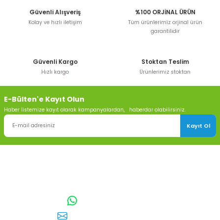
Güvenli Alışveriş
%100 ORJİNAL ÜRÜN
Kolay ve hızlı iletişim
Tüm ürünlerimiz orjinal ürün
garantilidir
Güvenli Kargo
Stoktan Teslim
Hızlı kargo
Ürünlerimiz stoktan
E-Bülten'e Kayıt Olun
Haber listemize kayıt olarak kampanyalardan, haberdar olabilirsiniz.
Kayıt Ol
TOPTAN SULAMA Depo Adresi: ÖRENCİK MAH. 3818. CADDE NO:41
GÖLBAŞI / ANKARA
0542 511 83 29
WhatsApp:
E-posta:
toptansulama@gmail.com