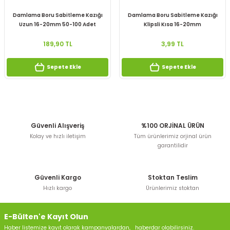
Damlama Boru Sabitleme Kazığı
Damlama Boru Sabitleme Kazığı
Uzun 16-20mm 50-100 Adet
Klipsli Kısa 16-20mm
189,90 TL
3,99 TL
Sepete Ekle
Sepete Ekle
Güvenli Alışveriş
%100 ORJİNAL ÜRÜN
Kolay ve hızlı iletişim
Tüm ürünlerimiz orjinal ürün
garantilidir
Güvenli Kargo
Stoktan Teslim
Hızlı kargo
Ürünlerimiz stoktan
E-Bülten'e Kayıt Olun
Haber listemize kayıt olarak kampanyalardan, haberdar olabilirsiniz.