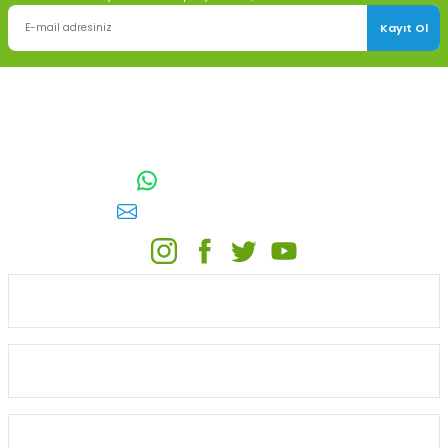
Kayıt Ol
TOPTAN SULAMA Depo Adresi: ÖRENCİK MAH. 3818. CADDE NO:41
GÖLBAŞI / ANKARA
0542 511 83 29
WhatsApp:
E-posta:
toptansulama@gmail.com
KATEGORİLER
ONLİNE ALIŞVERİŞ
MÜŞTERİ HİZMETLERİ