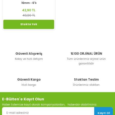
16mm - 6'lı
42,90 TL
49,90 TL
Stokta Yok
Güvenli Alışveriş
%100 ORJİNAL ÜRÜN
Kolay ve hızlı iletişim
Tüm ürünlerimiz orjinal ürün
garantilidir
Güvenli Kargo
Stoktan Teslim
Hızlı kargo
Ürünlerimiz stoktan
E-Bülten'e Kayıt Olun
Haber listemize kayıt olarak kampanyalardan, haberdar olabilirsiniz.
Kayıt Ol