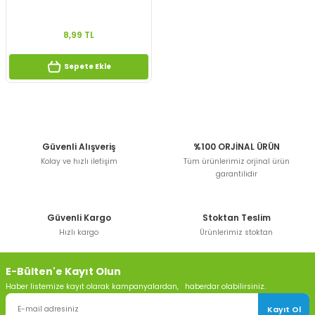
8,99 TL
Sepete Ekle
Güvenli Alışveriş
%100 ORJİNAL ÜRÜN
Kolay ve hızlı iletişim
Tüm ürünlerimiz orjinal ürün
garantilidir
Güvenli Kargo
Stoktan Teslim
Hızlı kargo
Ürünlerimiz stoktan
E-Bülten'e Kayıt Olun
Haber listemize kayıt olarak kampanyalardan, haberdar olabilirsiniz.
Kayıt Ol