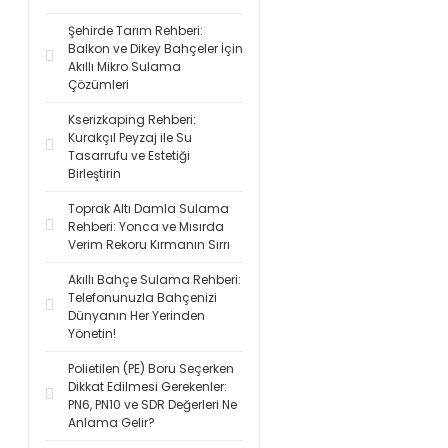
Şehirde Tarım Rehberi:
Balkon ve Dikey Bahçeler İçin
Akıllı Mikro Sulama
Çözümleri
Kserizkaping Rehberi:
Kurakçıl Peyzaj ile Su
Tasarrufu ve Estetiği
Birleştirin
Toprak Altı Damla Sulama
Rehberi: Yonca ve Mısırda
Verim Rekoru Kırmanın Sırrı
Akıllı Bahçe Sulama Rehberi:
Telefonunuzla Bahçenizi
Dünyanın Her Yerinden
Yönetin!
Polietilen (PE) Boru Seçerken
Dikkat Edilmesi Gerekenler:
PN6, PN10 ve SDR Değerleri Ne
Anlama Gelir?