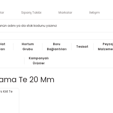
lar
Sipariş Takibi
Markalar
İletişim
Hat
Hortum
Boru
Peyza
Tesisat
ları
Grubu
Bağlantıları
Malzemel
Kampanyalı
Ürünler
lama Te 20 Mm