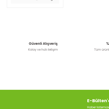
Güvenli Alışveriş
%
Kolay ve hızlı iletişim
Tüm ürünle
E-Bülten'
Haber listemi