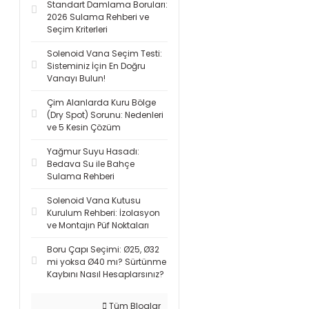
Standart Damlama Boruları:
2026 Sulama Rehberi ve
Seçim Kriterleri
Solenoid Vana Seçim Testi:
Sisteminiz İçin En Doğru
Vanayı Bulun!
Çim Alanlarda Kuru Bölge
(Dry Spot) Sorunu: Nedenleri
ve 5 Kesin Çözüm
Yağmur Suyu Hasadı:
Bedava Su ile Bahçe
Sulama Rehberi
Solenoid Vana Kutusu
Kurulum Rehberi: İzolasyon
ve Montajın Püf Noktaları
Boru Çapı Seçimi: Ø25, Ø32
mi yoksa Ø40 mı? Sürtünme
Kaybını Nasıl Hesaplarsınız?
Tüm Bloglar