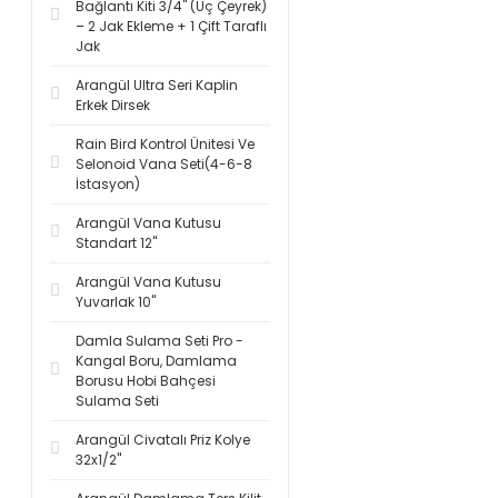
Bağlantı Kiti 3/4'' (Üç Çeyrek)
– 2 Jak Ekleme + 1 Çift Taraflı
Jak
Arangül Ultra Seri Kaplin
Erkek Dirsek
Rain Bird Kontrol Ünitesi Ve
Selonoid Vana Seti(4-6-8
İstasyon)
Arangül Vana Kutusu
Standart 12''
Arangül Vana Kutusu
Yuvarlak 10''
Damla Sulama Seti Pro -
Kangal Boru, Damlama
Borusu Hobi Bahçesi
Sulama Seti
Arangül Civatalı Priz Kolye
32x1/2''