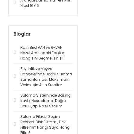
Arangül Damlama Ters Kilit
Nipel 16x16
Bloglar
Rain Bird VAN ve R-VAN
Nozul Arasındaki Farklar:
Hangisini Seçmelisiniz?
Zeytinlik ve Meyve
Bahçelerinde Doğru Sulama
Zamanlaması: Maksimum
Verim İçin Altın Kurallar
Sulama Sisteminde Basınç
Kaybı Hesaplama: Doğru
Boru Çapı Nasıl Seçilir?
Sulama Filtresi Seçim
Rehberi: Disk Filtre mi, Elek
Filtre mi? Hangi Suya Hangi
Filtre?