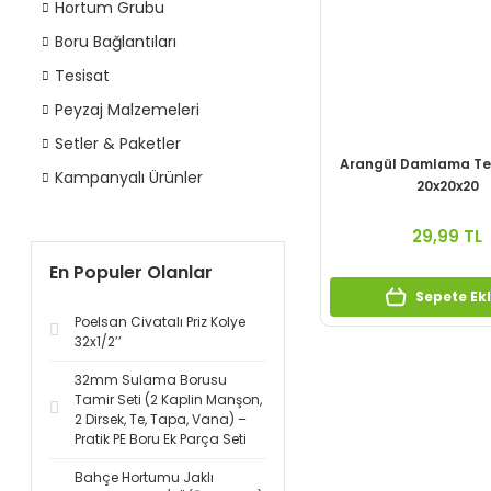
Hortum Grubu
Boru Bağlantıları
Tesisat
Peyzaj Malzemeleri
Setler & Paketler
Arangül Damlama Ters
Kampanyalı Ürünler
20x20x20
29,99 TL
En Populer Olanlar
Sepete Ek
Poelsan Civatalı Priz Kolye
32x1/2’’
32mm Sulama Borusu
Tamir Seti (2 Kaplin Manşon,
2 Dirsek, Te, Tapa, Vana) –
Pratik PE Boru Ek Parça Seti
Bahçe Hortumu Jaklı