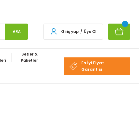
ARA
Giriş yap
/
Üye Ol
j
Setler &
eri
Paketler
En İyi Fiyat
Garantisi