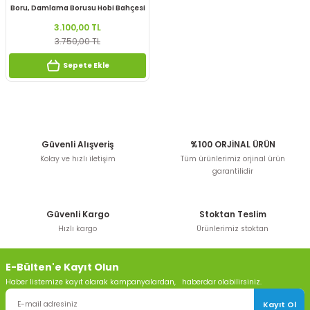
Boru, Damlama Borusu Hobi Bahçesi
Sulama Seti
3.100,00 TL
3.750,00 TL
Sepete Ekle
Güvenli Alışveriş
%100 ORJİNAL ÜRÜN
Kolay ve hızlı iletişim
Tüm ürünlerimiz orjinal ürün
garantilidir
Güvenli Kargo
Stoktan Teslim
Hızlı kargo
Ürünlerimiz stoktan
E-Bülten'e Kayıt Olun
Haber listemize kayıt olarak kampanyalardan, haberdar olabilirsiniz.
Kayıt Ol