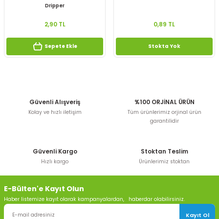
Dripper
2,90 TL
0,89 TL
Sepete Ekle
Stokta Yok
Güvenli Alışveriş
%100 ORJİNAL ÜRÜN
Kolay ve hızlı iletişim
Tüm ürünlerimiz orjinal ürün
garantilidir
Güvenli Kargo
Stoktan Teslim
Hızlı kargo
Ürünlerimiz stoktan
E-Bülten'e Kayıt Olun
Haber listemize kayıt olarak kampanyalardan, haberdar olabilirsiniz.
Kayıt Ol