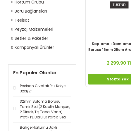
Hortum Grubu
TÜKENDİ
Boru Bağlantıları
Tesisat
Peyzaj Malzemeleri
Setler & Paketler
Kaplamalı Damlama
Kampanyalı Ürünler
Borusu 16mm 25cm Aralı
400mt
2.299,90 T
En Populer Olanlar
Stokta Yok
Poelsan Civatalı Priz Kolye
32x1/2’’
32mm Sulama Borusu
Tamir Seti (2 Kaplin Manşon,
2 Dirsek, Te, Tapa, Vana) –
Pratik PE Boru Ek Parça Seti
Bahçe Hortumu Jaklı