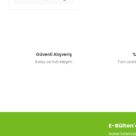
Güvenli Alışveriş
%
Kolay ve hızlı iletişim
Tüm ürünle
E-Bülten'
Haber listemi