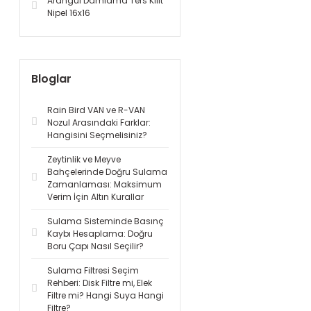
Arangül Damlama Ters Kilit
Nipel 16x16
Bloglar
Rain Bird VAN ve R-VAN
Nozul Arasındaki Farklar:
Hangisini Seçmelisiniz?
Zeytinlik ve Meyve
Bahçelerinde Doğru Sulama
Zamanlaması: Maksimum
Verim İçin Altın Kurallar
Sulama Sisteminde Basınç
Kaybı Hesaplama: Doğru
Boru Çapı Nasıl Seçilir?
Sulama Filtresi Seçim
Rehberi: Disk Filtre mi, Elek
Filtre mi? Hangi Suya Hangi
Filtre?