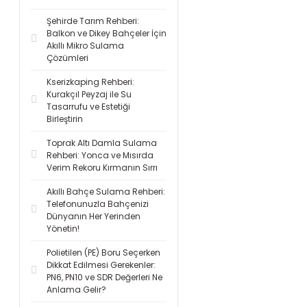
Şehirde Tarım Rehberi:
Balkon ve Dikey Bahçeler İçin
Akıllı Mikro Sulama
Çözümleri
Kserizkaping Rehberi:
Kurakçıl Peyzaj ile Su
Tasarrufu ve Estetiği
Birleştirin
Toprak Altı Damla Sulama
Rehberi: Yonca ve Mısırda
Verim Rekoru Kırmanın Sırrı
Akıllı Bahçe Sulama Rehberi:
Telefonunuzla Bahçenizi
Dünyanın Her Yerinden
Yönetin!
Polietilen (PE) Boru Seçerken
Dikkat Edilmesi Gerekenler:
PN6, PN10 ve SDR Değerleri Ne
Anlama Gelir?