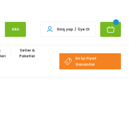
ARA
Giriş yap
/
Üye Ol
j
Setler &
eri
Paketler
En İyi Fiyat
Garantisi