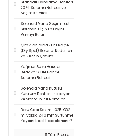
Standart Damlama Boruları:
2026 Sulama Rehberi ve
Seçim Kriterleri
Solenoid Vana Seçim Testi:
Sisteminiz İçin En Doğru
Vanayı Bulun!
Çim Alanlarda Kuru Bölge
(Dry Spot) Sorunu: Nedenleri
ve 5 Kesin Çözüm
Yağmur Suyu Hasadı:
Bedava Su ile Bahçe
Sulama Rehberi
Solenoid Vana Kutusu
Kurulum Rehberi: İzolasyon
ve Montajın Püf Noktaları
Boru Çapı Seçimi: Ø25, Ø32
mi yoksa Ø40 mı? Sürtünme
Kaybını Nasıl Hesaplarsınız?
Tüm Bloglar