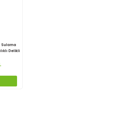
 Sulama
klı Delikli
L