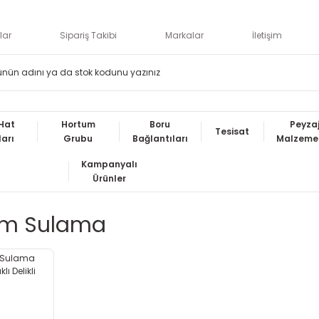
lar
Sipariş Takibi
Markalar
İletişim
Hat
Hortum
Boru
Peyza
Tesisat
ları
Grubu
Bağlantıları
Malzemel
Kampanyalı
Ürünler
kim Sulama