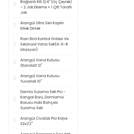
Bağlantı Kiti 3/4'' (Üç Çeyrek)
– 2 Jak Ekleme + 1 Çift Taraflı
Jak
Arangül Ultra Seri Kaplin
Erkek Dirsek
Rain Bird Kontrol Ünitesi Ve
Selonoid Vana Seti(4-6-8
İstasyon)
Arangül Vana Kutusu
Standart 12''
Arangül Vana Kutusu
Yuvarlak 10''
Damla Sulama Seti Pro -
Kangal Boru, Damlama
Borusu Hobi Bahçesi
Sulama Seti
Arangül Civatalı Priz Kolye
32x1/2''