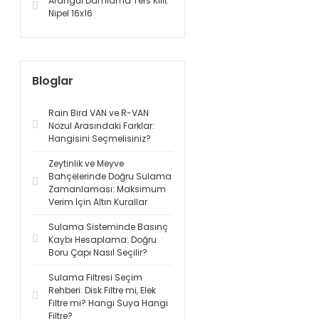
Arangül Damlama Ters Kilit
Nipel 16x16
Bloglar
Rain Bird VAN ve R-VAN
Nozul Arasındaki Farklar:
Hangisini Seçmelisiniz?
Zeytinlik ve Meyve
Bahçelerinde Doğru Sulama
Zamanlaması: Maksimum
Verim İçin Altın Kurallar
Sulama Sisteminde Basınç
Kaybı Hesaplama: Doğru
Boru Çapı Nasıl Seçilir?
Sulama Filtresi Seçim
Rehberi: Disk Filtre mi, Elek
Filtre mi? Hangi Suya Hangi
Filtre?