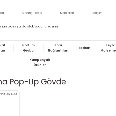
lar
Sipariş Takibi
Markalar
İletişim
Hat
Hortum
Boru
Peyza
Tesisat
ları
Grubu
Bağlantıları
Malzemel
Kampanyalı
Ürünler
ma Pop-Up Gövde