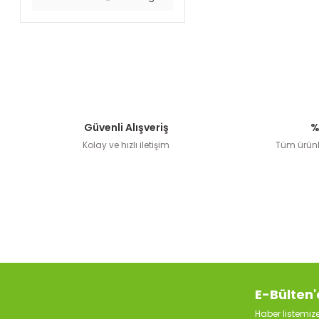
Güvenli Alışveriş
%
Kolay ve hızlı iletişim
Tüm ürünle
E-Bülten'
Haber listemi