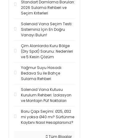
Standart Damlama Boruları:
2026 Sulama Rehberi ve
Seçim Kriterleri
Solenoid Vana Seçim Testi:
Sisteminiz İçin En Doğru
Vanayı Bulun!
Çim Alanlarda Kuru Bölge
(Dry Spot) Sorunu: Nedenleri
ve 5 Kesin Çözüm
Yağmur Suyu Hasadı:
Bedava Su ile Bahçe
Sulama Rehberi
Solenoid Vana Kutusu
Kurulum Rehberi: İzolasyon
ve Montajın Püf Noktaları
Boru Çapı Seçimi: Ø25, Ø32
mi yoksa Ø40 mı? Sürtünme
Kaybını Nasıl Hesaplarsınız?
Tüm Bloglar