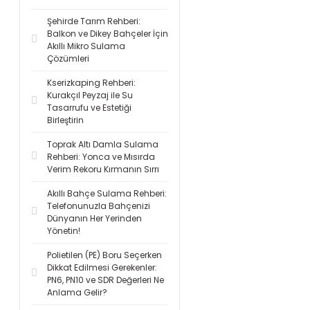
Şehirde Tarım Rehberi:
Balkon ve Dikey Bahçeler İçin
Akıllı Mikro Sulama
Çözümleri
Kserizkaping Rehberi:
Kurakçıl Peyzaj ile Su
Tasarrufu ve Estetiği
Birleştirin
Toprak Altı Damla Sulama
Rehberi: Yonca ve Mısırda
Verim Rekoru Kırmanın Sırrı
Akıllı Bahçe Sulama Rehberi:
Telefonunuzla Bahçenizi
Dünyanın Her Yerinden
Yönetin!
Polietilen (PE) Boru Seçerken
Dikkat Edilmesi Gerekenler:
PN6, PN10 ve SDR Değerleri Ne
Anlama Gelir?