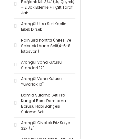
Bağlantı Kiti 3/4'' (Üç Çeyrek)
– 2 Jak Ekleme + 1 Çift Taraflı
Jak
Arangül Ultra Seri Kaplin
Erkek Dirsek
Rain Bird Kontrol Ünitesi Ve
Selonoid Vana Seti(4-6-8
İstasyon)
Arangül Vana Kutusu
Standart 12''
Arangül Vana Kutusu
Yuvarlak 10''
Damla Sulama Seti Pro -
Kangal Boru, Damlama
Borusu Hobi Bahçesi
Sulama Seti
Arangül Civatalı Priz Kolye
32x1/2''