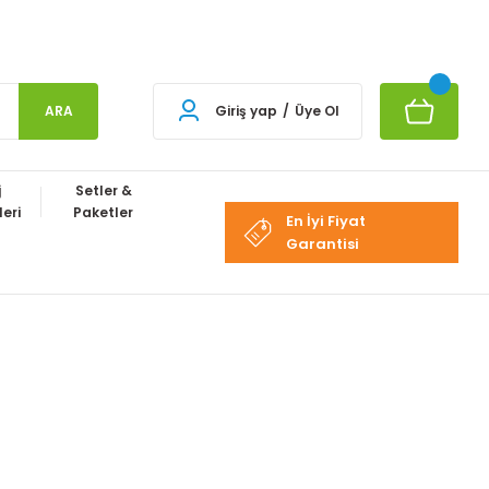
ARA
Giriş yap
/
Üye Ol
j
Setler &
eri
Paketler
En İyi Fiyat
Garantisi