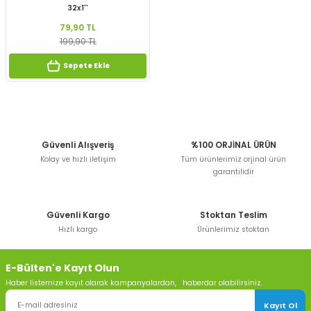
32x1''
79,90 TL
199,90 TL
Sepete Ekle
Güvenli Alışveriş
%100 ORJİNAL ÜRÜN
Kolay ve hızlı iletişim
Tüm ürünlerimiz orjinal ürün
garantilidir
Güvenli Kargo
Stoktan Teslim
Hızlı kargo
Ürünlerimiz stoktan
E-Bülten'e Kayıt Olun
Haber listemize kayıt olarak kampanyalardan, haberdar olabilirsiniz.
Kayıt Ol