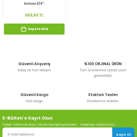
Kutusu 3/4''
659,90 TL
Sepete Ekle
Güvenli Alışveriş
%100 ORJİNAL ÜRÜN
Kolay ve hızlı iletişim
Tüm ürünlerimiz orjinal ürün
garantilidir
Güvenli Kargo
Stoktan Teslim
Hızlı kargo
Ürünlerimiz stoktan
E-Bülten'e Kayıt Olun
Haber listemize kayıt olarak kampanyalardan, haberdar olabilirsiniz.
Kayıt Ol