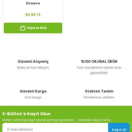
50 Metre
83,90 TL
Sepete Ekle
Güvenli Alışveriş
%100 ORJİNAL ÜRÜN
Kolay ve hızlı iletişim
Tüm ürünlerimiz orjinal ürün
garantilidir
Güvenli Kargo
Stoktan Teslim
Hızlı kargo
Ürünlerimiz stoktan
E-Bülten'e Kayıt Olun
Haber listemize kayıt olarak kampanyalardan, haberdar olabilirsiniz.
Kayıt Ol