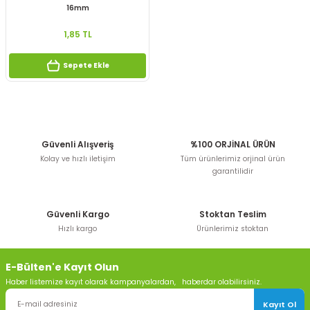
16mm
1,85 TL
Sepete Ekle
Güvenli Alışveriş
%100 ORJİNAL ÜRÜN
Kolay ve hızlı iletişim
Tüm ürünlerimiz orjinal ürün
garantilidir
Güvenli Kargo
Stoktan Teslim
Hızlı kargo
Ürünlerimiz stoktan
E-Bülten'e Kayıt Olun
Haber listemize kayıt olarak kampanyalardan, haberdar olabilirsiniz.
Kayıt Ol