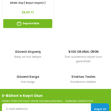
Erkek-Dişi ( Boyut Seçiniz )
29,90 TL
Sepete Ekle
Güvenli Alışveriş
%100 ORJİNAL ÜRÜN
Kolay ve hızlı iletişim
Tüm ürünlerimiz orjinal ürün
garantilidir
Güvenli Kargo
Stoktan Teslim
Hızlı kargo
Ürünlerimiz stoktan
E-Bülten'e Kayıt Olun
Haber listemize kayıt olarak kampanyalardan, haberdar olabilirsiniz.
Kayıt Ol