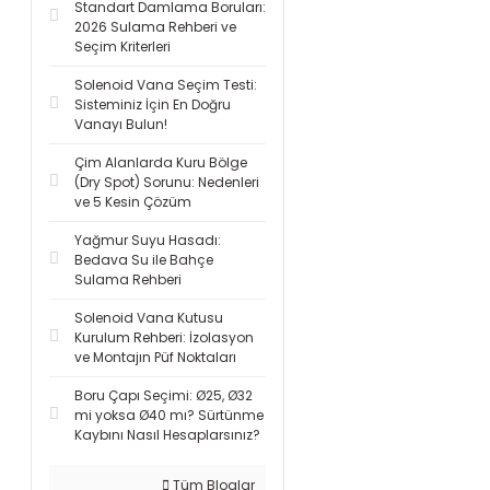
Standart Damlama Boruları:
2026 Sulama Rehberi ve
Seçim Kriterleri
Solenoid Vana Seçim Testi:
Sisteminiz İçin En Doğru
Vanayı Bulun!
Çim Alanlarda Kuru Bölge
(Dry Spot) Sorunu: Nedenleri
ve 5 Kesin Çözüm
Yağmur Suyu Hasadı:
Bedava Su ile Bahçe
Sulama Rehberi
Solenoid Vana Kutusu
Kurulum Rehberi: İzolasyon
ve Montajın Püf Noktaları
Boru Çapı Seçimi: Ø25, Ø32
mi yoksa Ø40 mı? Sürtünme
Kaybını Nasıl Hesaplarsınız?
Tüm Bloglar