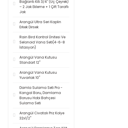
Bağlantı Kiti 3/4'' (Üç Çeyrek)
– 2 Jak Ekleme + 1 Çift Taraflı
Jak
Arangül Ultra Seri Kaplin
Erkek Dirsek
Rain Bird Kontrol Ünitesi Ve
Selonoid Vana Seti(4-6-8
İstasyon)
Arangül Vana Kutusu
Standart 12''
Arangül Vana Kutusu
Yuvarlak 10''
Damla Sulama Seti Pro -
Kangal Boru, Damlama
Borusu Hobi Bahçesi
Sulama Seti
Arangül Civatalı Priz Kolye
32x1/2''