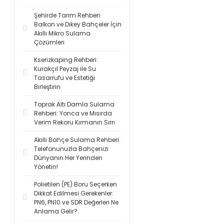
Şehirde Tarım Rehberi:
Balkon ve Dikey Bahçeler İçin
Akıllı Mikro Sulama
Çözümleri
Kserizkaping Rehberi:
Kurakçıl Peyzaj ile Su
Tasarrufu ve Estetiği
Birleştirin
Toprak Altı Damla Sulama
Rehberi: Yonca ve Mısırda
Verim Rekoru Kırmanın Sırrı
Akıllı Bahçe Sulama Rehberi:
Telefonunuzla Bahçenizi
Dünyanın Her Yerinden
Yönetin!
Polietilen (PE) Boru Seçerken
Dikkat Edilmesi Gerekenler:
PN6, PN10 ve SDR Değerleri Ne
Anlama Gelir?