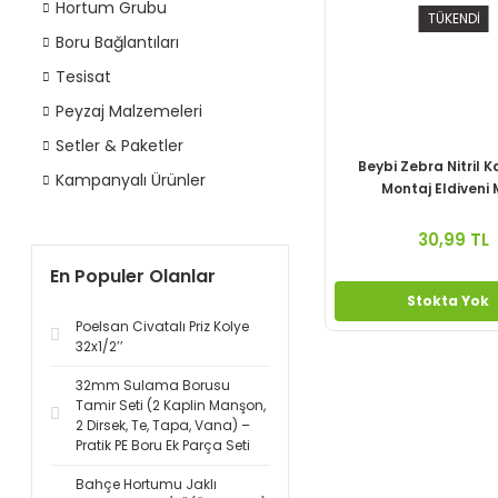
Hortum Grubu
TÜKENDİ
Boru Bağlantıları
Tesisat
Peyzaj Malzemeleri
Setler & Paketler
Beybi Zebra Nitril 
Kampanyalı Ürünler
Montaj Eldiveni 
30,99 TL
En Populer Olanlar
Stokta Yok
Poelsan Civatalı Priz Kolye
32x1/2’’
32mm Sulama Borusu
Tamir Seti (2 Kaplin Manşon,
2 Dirsek, Te, Tapa, Vana) –
Pratik PE Boru Ek Parça Seti
Bahçe Hortumu Jaklı