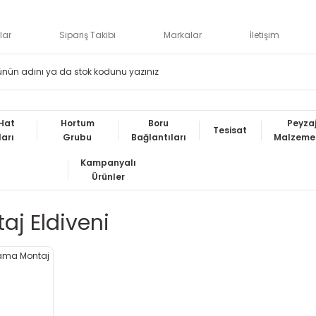
lar
Sipariş Takibi
Markalar
İletişim
Hat
Hortum
Boru
Peyza
Tesisat
ları
Grubu
Bağlantıları
Malzemel
Kampanyalı
Ürünler
aj Eldiveni