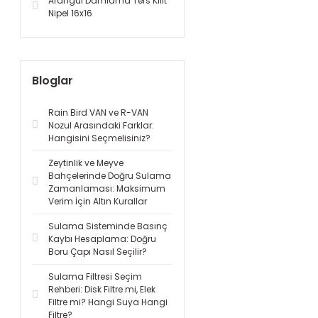
Arangül Damlama Ters Kilit
Nipel 16x16
Bloglar
Rain Bird VAN ve R-VAN
Nozul Arasındaki Farklar:
Hangisini Seçmelisiniz?
Zeytinlik ve Meyve
Bahçelerinde Doğru Sulama
Zamanlaması: Maksimum
Verim İçin Altın Kurallar
Sulama Sisteminde Basınç
Kaybı Hesaplama: Doğru
Boru Çapı Nasıl Seçilir?
Sulama Filtresi Seçim
Rehberi: Disk Filtre mi, Elek
Filtre mi? Hangi Suya Hangi
Filtre?