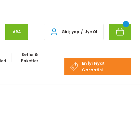
ARA
Giriş yap
/
Üye Ol
j
Setler &
eri
Paketler
En İyi Fiyat
Garantisi