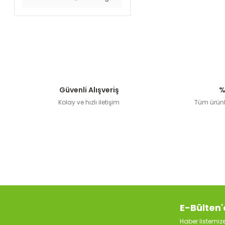
Güvenli Alışveriş
%
Kolay ve hızlı iletişim
Tüm ürünle
E-Bülten'
Haber listemi