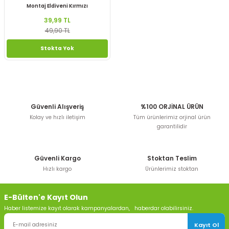
Montaj Eldiveni Kırmızı
39,99 TL
49,90 TL
Stokta Yok
Güvenli Alışveriş
%100 ORJİNAL ÜRÜN
Kolay ve hızlı iletişim
Tüm ürünlerimiz orjinal ürün
garantilidir
Güvenli Kargo
Stoktan Teslim
Hızlı kargo
Ürünlerimiz stoktan
E-Bülten'e Kayıt Olun
Haber listemize kayıt olarak kampanyalardan, haberdar olabilirsiniz.
Kayıt Ol