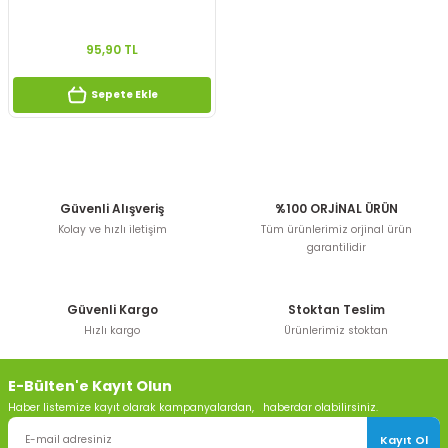
95,90 TL
Sepete Ekle
Güvenli Alışveriş
%100 ORJİNAL ÜRÜN
Kolay ve hızlı iletişim
Tüm ürünlerimiz orjinal ürün
garantilidir
Güvenli Kargo
Stoktan Teslim
Hızlı kargo
Ürünlerimiz stoktan
E-Bülten'e Kayıt Olun
Haber listemize kayıt olarak kampanyalardan, haberdar olabilirsiniz.
Kayıt Ol