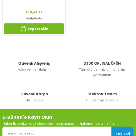
139,41 TL
154,90 TL
Sepete Ekle
Güvenli Alışveriş
%100 ORJİNAL ÜRÜN
Kolay ve hızlı iletişim
Tüm ürünlerimiz orjinal ürün
garantilidir
Güvenli Kargo
Stoktan Teslim
Hızlı kargo
Ürünlerimiz stoktan
E-Bülten'e Kayıt Olun
Haber listemize kayıt olarak kampanyalardan, haberdar olabilirsiniz.
Kayıt Ol