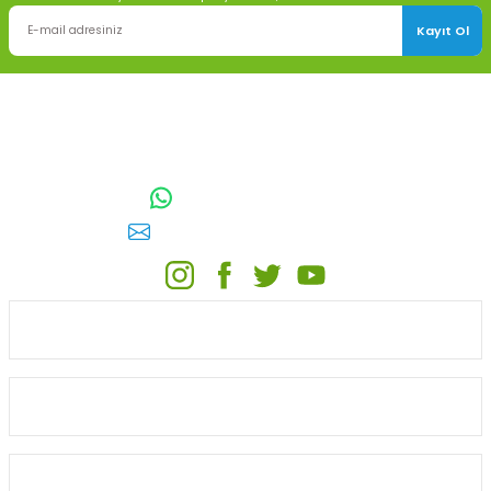
Kayıt Ol
TOPTAN SULAMA Depo Adresi: ÖRENCİK MAH. 3818. CADDE NO:41
GÖLBAŞI / ANKARA
0542 511 83 29
WhatsApp:
E-posta:
toptansulama@gmail.com
KATEGORİLER
ONLİNE ALIŞVERİŞ
MÜŞTERİ HİZMETLERİ