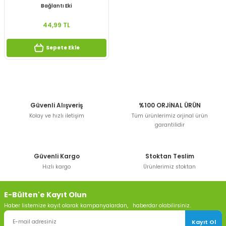
Bağlantı Eki
44,99 TL
Sepete Ekle
Güvenli Alışveriş
%100 ORJİNAL ÜRÜN
Kolay ve hızlı iletişim
Tüm ürünlerimiz orjinal ürün
garantilidir
Güvenli Kargo
Stoktan Teslim
Hızlı kargo
Ürünlerimiz stoktan
E-Bülten'e Kayıt Olun
Haber listemize kayıt olarak kampanyalardan, haberdar olabilirsiniz.
Kayıt Ol