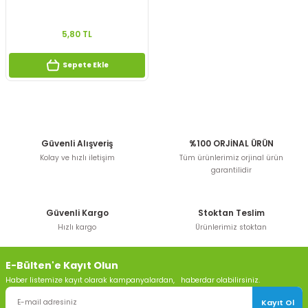
5,80 TL
Sepete Ekle
Güvenli Alışveriş
%100 ORJİNAL ÜRÜN
Kolay ve hızlı iletişim
Tüm ürünlerimiz orjinal ürün
garantilidir
Güvenli Kargo
Stoktan Teslim
Hızlı kargo
Ürünlerimiz stoktan
E-Bülten'e Kayıt Olun
Haber listemize kayıt olarak kampanyalardan, haberdar olabilirsiniz.
Kayıt Ol