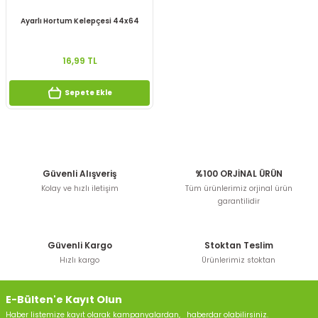
Ayarlı Hortum Kelepçesi 44x64
16,99 TL
Sepete Ekle
Güvenli Alışveriş
%100 ORJİNAL ÜRÜN
Kolay ve hızlı iletişim
Tüm ürünlerimiz orjinal ürün
garantilidir
Güvenli Kargo
Stoktan Teslim
Hızlı kargo
Ürünlerimiz stoktan
E-Bülten'e Kayıt Olun
Haber listemize kayıt olarak kampanyalardan, haberdar olabilirsiniz.