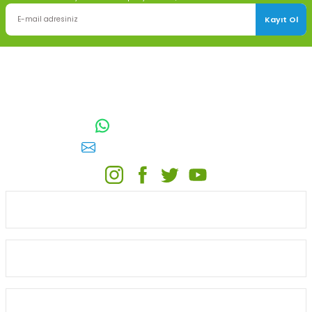
Kayıt Ol
TOPTAN SULAMA Depo Adresi: ÖRENCİK MAH. 3818. CADDE NO:41
GÖLBAŞI / ANKARA
0542 511 83 29
WhatsApp:
E-posta:
toptansulama@gmail.com
KATEGORİLER
ONLİNE ALIŞVERİŞ
MÜŞTERİ HİZMETLERİ