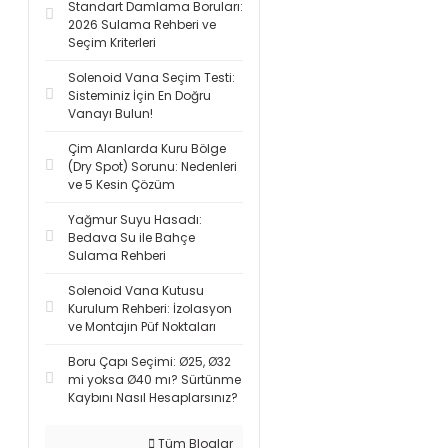
Standart Damlama Boruları:
2026 Sulama Rehberi ve
Seçim Kriterleri
Solenoid Vana Seçim Testi:
Sisteminiz İçin En Doğru
Vanayı Bulun!
Çim Alanlarda Kuru Bölge
(Dry Spot) Sorunu: Nedenleri
ve 5 Kesin Çözüm
Yağmur Suyu Hasadı:
Bedava Su ile Bahçe
Sulama Rehberi
Solenoid Vana Kutusu
Kurulum Rehberi: İzolasyon
ve Montajın Püf Noktaları
Boru Çapı Seçimi: Ø25, Ø32
mi yoksa Ø40 mı? Sürtünme
Kaybını Nasıl Hesaplarsınız?
Tüm Bloglar