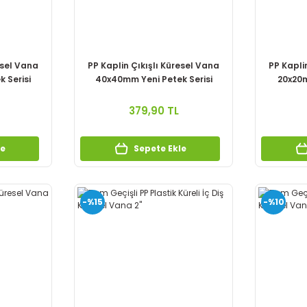
esel Vana
PP Kaplin Çıkışlı Küresel Vana
PP Kapli
 Serisi
40x40mm Yeni Petek Serisi
20x20m
379,90 TL
le
Sepete Ekle
-%15
-%10