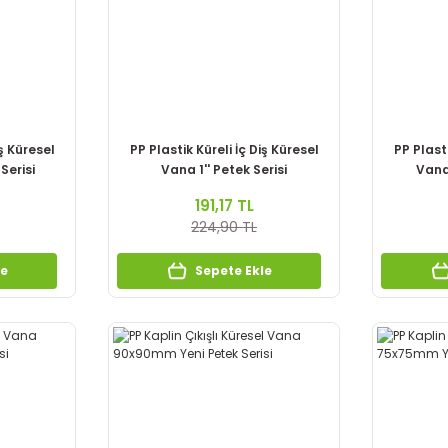
iş Küresel
PP Plastik Küreli İç Diş Küresel
PP Plasti
Serisi
Vana 1'' Petek Serisi
Vana 
191,17 TL
224,90 TL
le
Sepete Ekle