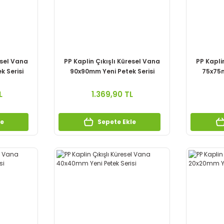
esel Vana
PP Kaplin Çıkışlı Küresel Vana
PP Kapli
k Serisi
90x90mm Yeni Petek Serisi
75x75m
L
1.369,90 TL
le
Sepete Ekle