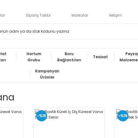
lar
Sipariş Takibi
Markalar
İletişim
Hat
Hortum
Boru
Peyza
Tesisat
ları
Grubu
Bağlantıları
Malzemel
Kampanyalı
Ürünler
ana
-%15
-%15