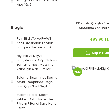
Arangül Damlama Ters Kilit
Nipel 16x16
PP Kaplin Çıkışlı Kür
Bloglar
50x50mm Yeni Petek
Rain Bird VAN ve R-VAN
499,90 TL
Nozul Arasındaki Farklar:
Hangisini Seçmelisiniz?
Sepete Ek
Zeytinlik ve Meyve
Bahçelerinde Doğru Sulama
Zamanlaması: Maksimum
Verim İçin Altın Kurallar
YENİ
Sulama Sisteminde Basınç
Kaybı Hesaplama: Doğru
Boru Çapı Nasıl Seçilir?
Sulama Filtresi Seçim
Rehberi: Disk Filtre mi, Elek
Filtre mi? Hangi Suya Hangi
Filtre?