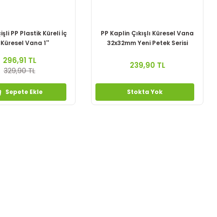
li PP Plastik Küreli İç
PP Kaplin Çıkışlı Küresel Vana
 Küresel Vana 1''
32x32mm Yeni Petek Serisi
296,91 TL
239,90 TL
329,90 TL
Sepete Ekle
Stokta Yok