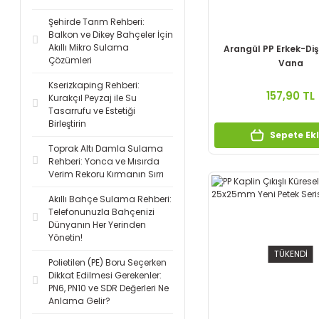
Şehirde Tarım Rehberi:
Balkon ve Dikey Bahçeler İçin
Akıllı Mikro Sulama
Arangül PP Erkek-Diş
Çözümleri
Vana
Kserizkaping Rehberi:
157,90 TL
Kurakçıl Peyzaj ile Su
Tasarrufu ve Estetiği
Birleştirin
Sepete Ek
Toprak Altı Damla Sulama
Rehberi: Yonca ve Mısırda
Verim Rekoru Kırmanın Sırrı
Akıllı Bahçe Sulama Rehberi:
Telefonunuzla Bahçenizi
Dünyanın Her Yerinden
Yönetin!
TÜKENDİ
Polietilen (PE) Boru Seçerken
Dikkat Edilmesi Gerekenler:
PN6, PN10 ve SDR Değerleri Ne
Anlama Gelir?