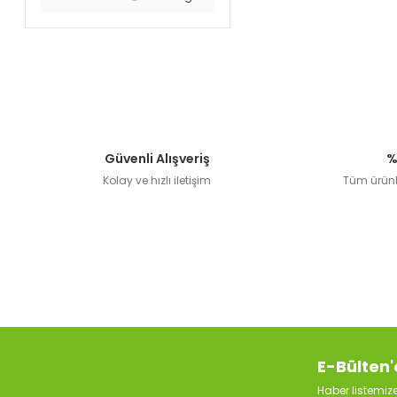
Güvenli Alışveriş
%
Kolay ve hızlı iletişim
Tüm ürünle
E-Bülten'
Haber listemi