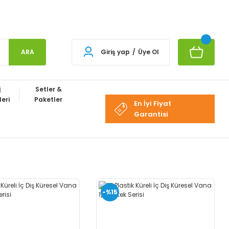
ARA
Giriş yap
/
Üye Ol
j
Setler &
eri
Paketler
En İyi Fiyat
Garantisi
-%15