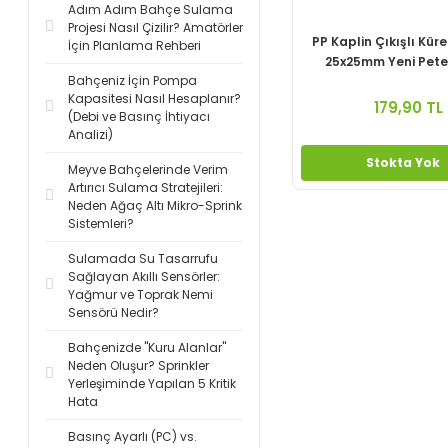
Adım Adım Bahçe Sulama
Projesi Nasıl Çizilir? Amatörler
PP Kaplin Çıkışlı Kür
İçin Planlama Rehberi
25x25mm Yeni Petek
Bahçeniz İçin Pompa
Kapasitesi Nasıl Hesaplanır?
179,90 TL
(Debi ve Basınç İhtiyacı
Analizi)
Stokta Yok
Meyve Bahçelerinde Verim
Artırıcı Sulama Stratejileri:
Neden Ağaç Altı Mikro-Sprink
Sistemleri?
Sulamada Su Tasarrufu
Sağlayan Akıllı Sensörler:
Yağmur ve Toprak Nemi
Sensörü Nedir?
Bahçenizde "Kuru Alanlar"
Neden Oluşur? Sprinkler
Yerleşiminde Yapılan 5 Kritik
Hata
Basınç Ayarlı (PC) vs.