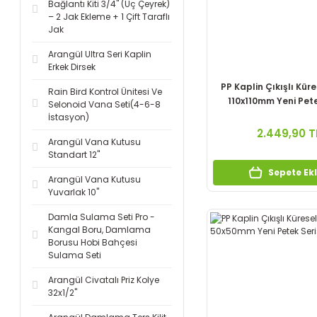
Bağlantı Kiti 3/4'' (Üç Çeyrek)
– 2 Jak Ekleme + 1 Çift Taraflı
Jak
Arangül Ultra Seri Kaplin
Erkek Dirsek
PP Kaplin Çıkışlı Kür
Rain Bird Kontrol Ünitesi Ve
110x110mm Yeni Pete
Selonoid Vana Seti(4-6-8
İstasyon)
2.449,90 T
Arangül Vana Kutusu
Standart 12''
Sepete Ek
Arangül Vana Kutusu
Yuvarlak 10''
Damla Sulama Seti Pro -
Kangal Boru, Damlama
Borusu Hobi Bahçesi
Sulama Seti
Arangül Civatalı Priz Kolye
32x1/2''