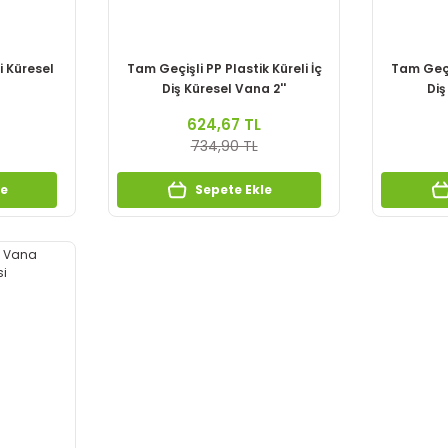
i Küresel
Tam Geçişli PP Plastik Küreli İç
Tam Geçiş
Diş Küresel Vana 2''
Diş
624,67 TL
734,90 TL
le
Sepete Ekle