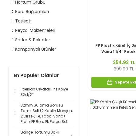
Hortum Grubu
Boru Bağlantıları
Tesisat
Peyzaj Malzemeleri
Setler & Paketler
PP Plastik Küreli İç D
Kampanyalı Ürünler
Vana 1 1/4'' Petek 
254,92 TL
299,90 TL
En Populer Olanlar
Sepete Ek
Poelsan Civatalı Priz Kolye
32x1/2’’
32mm Sulama Borusu
Tamir Seti (2 Kaplin Manşon,
2 Dirsek, Te, Tapa, Vana) –
Pratik PE Boru Ek Parça Seti
Bahçe Hortumu Jaklı