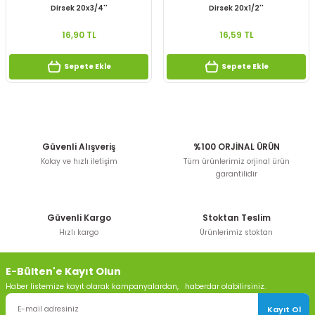
Dirsek 20x3/4''
Dirsek 20x1/2''
16,90 TL
16,59 TL
Sepete Ekle
Sepete Ekle
Güvenli Alışveriş
%100 ORJİNAL ÜRÜN
Kolay ve hızlı iletişim
Tüm ürünlerimiz orjinal ürün
garantilidir
Güvenli Kargo
Stoktan Teslim
Hızlı kargo
Ürünlerimiz stoktan
E-Bülten'e Kayıt Olun
Haber listemize kayıt olarak kampanyalardan, haberdar olabilirsiniz.
Kayıt Ol