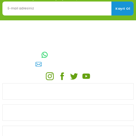
Kayıt Ol
TOPTAN SULAMA Depo Adresi: ÖRENCİK MAH. 3818. CADDE NO:41
GÖLBAŞI / ANKARA
0542 511 83 29
WhatsApp:
E-posta:
toptansulama@gmail.com
KATEGORİLER
ONLİNE ALIŞVERİŞ
MÜŞTERİ HİZMETLERİ