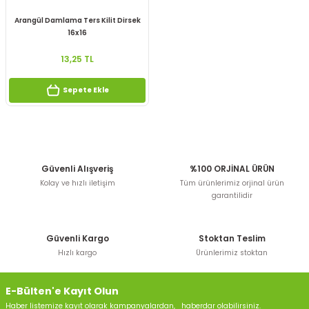
Arangül Damlama Ters Kilit Dirsek
16x16
13,25 TL
Sepete Ekle
Güvenli Alışveriş
%100 ORJİNAL ÜRÜN
Kolay ve hızlı iletişim
Tüm ürünlerimiz orjinal ürün
garantilidir
Güvenli Kargo
Stoktan Teslim
Hızlı kargo
Ürünlerimiz stoktan
E-Bülten'e Kayıt Olun
Haber listemize kayıt olarak kampanyalardan, haberdar olabilirsiniz.