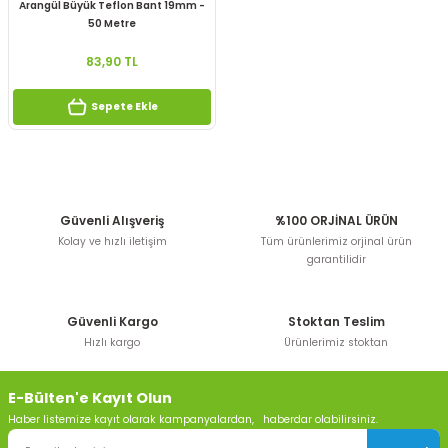
Arangül Büyük Teflon Bant 19mm -
50 Metre
83,90 TL
Sepete Ekle
Güvenli Alışveriş
%100 ORJİNAL ÜRÜN
Kolay ve hızlı iletişim
Tüm ürünlerimiz orjinal ürün
garantilidir
Güvenli Kargo
Stoktan Teslim
Hızlı kargo
Ürünlerimiz stoktan
E-Bülten'e Kayıt Olun
Haber listemize kayıt olarak kampanyalardan, haberdar olabilirsiniz.