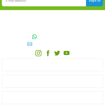
Kayıt Ol
TOPTAN SULAMA Depo Adresi: ÖRENCİK MAH. 3818. CADDE NO:41
GÖLBAŞI / ANKARA
0542 511 83 29
WhatsApp:
E-posta:
toptansulama@gmail.com
KATEGORİLER
ONLİNE ALIŞVERİŞ
MÜŞTERİ HİZMETLERİ