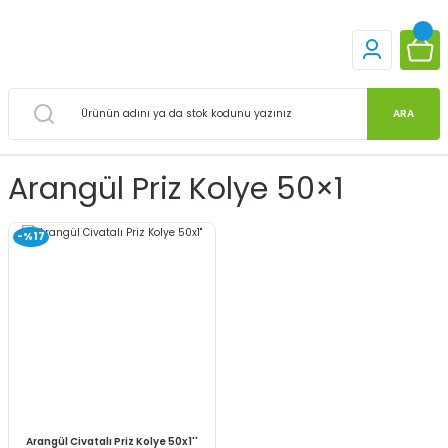
ARA
Arangül Priz Kolye 50×1
-%17
Arangül Civatalı Priz Kolye 50x1''