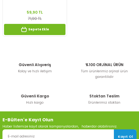
59,90 TL
71,90 TL
Sepete Ekle
Güvenli Alışveriş
%100 ORJİNAL ÜRÜN
Kolay ve hızlı iletişim
Tüm ürünlerimiz orjinal ürün
garantilidir
Güvenli Kargo
Stoktan Teslim
Hızlı kargo
Ürünlerimiz stoktan
E-Bülten'e Kayıt Olun
Haber listemize kayıt olarak kampanyalardan, haberdar olabilirsiniz.
Kayıt Ol